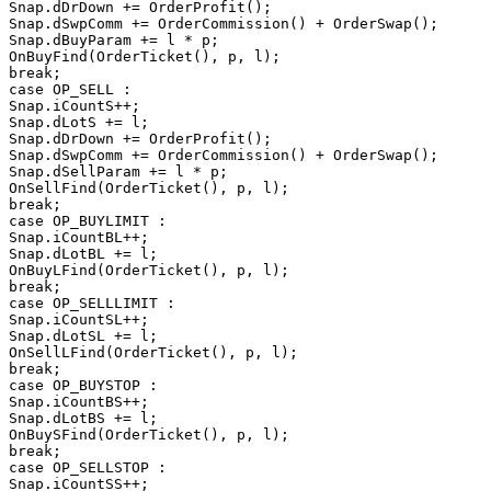
Snap.dDrDown += OrderProfit();

Snap.dSwpComm += OrderCommission() + OrderSwap();

Snap.dBuyParam += l * p;

OnBuyFind(OrderTicket(), p, l);

break;

case OP_SELL :

Snap.iCountS++;

Snap.dLotS += l;

Snap.dDrDown += OrderProfit();

Snap.dSwpComm += OrderCommission() + OrderSwap();

Snap.dSellParam += l * p;

OnSellFind(OrderTicket(), p, l);

break;

case OP_BUYLIMIT :

Snap.iCountBL++;

Snap.dLotBL += l;

OnBuyLFind(OrderTicket(), p, l);

break;

case OP_SELLLIMIT :

Snap.iCountSL++;

Snap.dLotSL += l;

OnSellLFind(OrderTicket(), p, l);

break;

case OP_BUYSTOP :

Snap.iCountBS++;

Snap.dLotBS += l;

OnBuySFind(OrderTicket(), p, l);

break;

case OP_SELLSTOP :

Snap.iCountSS++;
