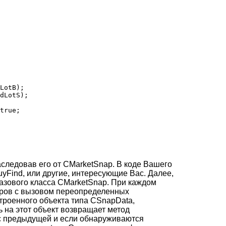
LotB);

dLotS);

true;

наследовав его от CMarketSnap. В коде Вашего
yFind, или другие, интересующие Вас. Далее,
базового класса CMarketSnap. При каждом
еров с вызовом переопределенных
троенного объекта типа CSnapData,
ь на этот объект возвращает метод
 с предыдущей и если обнаруживаются