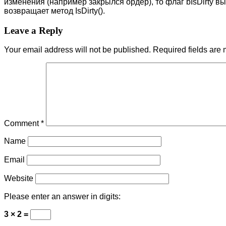
изменения (например закрылся ордер), то флаг bIsDirty вы
возвращает метод IsDirty().
Leave a Reply
Your email address will not be published.
Required fields are
Comment
*
Name
Email
Website
Please enter an answer in digits:
3 × 2 =