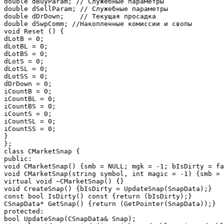
double dBuyParam; // Служебные параметры

double dSellParam; // Служебные параметры

double dDrDown;    // Текущая просадка

double dSwpComm; //Накопленные комиссии и свопы

void Reset () {

dLotB = 0;

dLotBL = 0;

dLotBS = 0;

dLotS = 0;

dLotSL = 0;

dLotSS = 0;

dDrDown = 0;

iCountB = 0;

iCountBL = 0;

iCountBS = 0;

iCountS = 0;

iCountSL = 0;

iCountSS = 0;

}

};

class CMarketSnap {

public:

void CMarketSnap() {smb = NULL; mgk = -1; bIsDirty = fa
void CMarketSnap(string symbol, int magic = -1) {smb = 
virtual void ~CMarketSnap() {}

void CreateSnap() {bIsDirty = UpdateSnap(SnapData);}

const bool IsDirty() const {return (bIsDirty);}

CSnapData* GetSnap() {return (GetPointer(SnapData));}

protected:

bool UpdateSnap(CSnapData& Snap);
