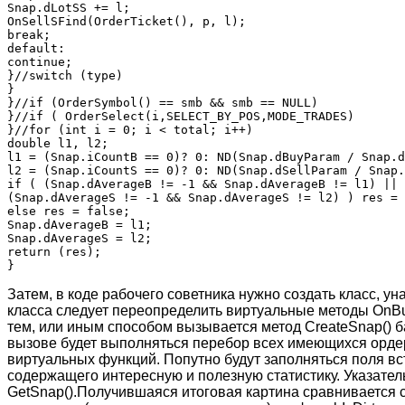
Snap.dLotSS += l;

OnSellSFind(OrderTicket(), p, l);

break;

default:

continue;

}//switch (type)

}

}//if (OrderSymbol() == smb && smb == NULL)

}//if ( OrderSelect(i,SELECT_BY_POS,MODE_TRADES)

}//for (int i = 0; i < total; i++)

double l1, l2;

l1 = (Snap.iCountB == 0)? 0: ND(Snap.dBuyParam / Snap.d
l2 = (Snap.iCountS == 0)? 0: ND(Snap.dSellParam / Snap.
if ( (Snap.dAverageB != -1 && Snap.dAverageB != l1) ||

(Snap.dAverageS != -1 && Snap.dAverageS != l2) ) res = 
else res = false;

Snap.dAverageB = l1;

Snap.dAverageS = l2;

return (res);

Затем, в коде рабочего советника нужно создать класс, у
класса следует переопределить виртуальные методы OnBu
тем, или иным способом вызывается метод CreateSnap() 
вызове будет выполняться перебор всех имеющихся орд
виртуальных функций. Попутно будут заполняться поля вс
содержащего интересную и полезную статистику. Указател
GetSnap().Получившаяся итоговая картина сравнивается