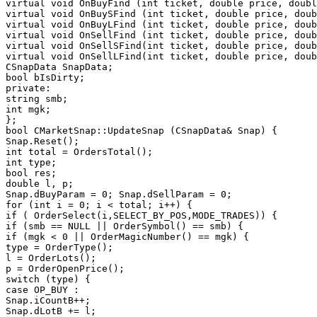
virtual void OnBuyFind (int ticket, double price, doubl
virtual void OnBuySFind (int ticket, double price, doub
virtual void OnBuyLFind (int ticket, double price, doub
virtual void OnSellFind (int ticket, double price, doub
virtual void OnSellSFind(int ticket, double price, doub
virtual void OnSellLFind(int ticket, double price, doub
CSnapData SnapData;

bool bIsDirty;

private:

string smb;

int mgk;

};

bool CMarketSnap::UpdateSnap (CSnapData& Snap) {

Snap.Reset();

int total = OrdersTotal();

int type;

bool res;

double l, p;

Snap.dBuyParam = 0; Snap.dSellParam = 0;

for (int i = 0; i < total; i++) {

if ( OrderSelect(i,SELECT_BY_POS,MODE_TRADES)) {

if (smb == NULL || OrderSymbol() == smb) {

if (mgk < 0 || OrderMagicNumber() == mgk) {

type = OrderType();

l = OrderLots();

p = OrderOpenPrice();

switch (type) {

case OP_BUY :

Snap.iCountB++;

Snap.dLotB += l;
