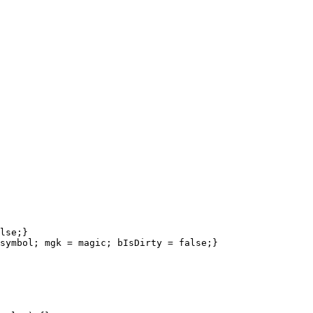
lse;}

symbol; mgk = magic; bIsDirty = false;}
