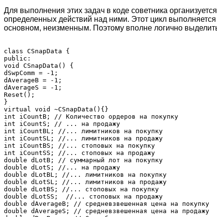
Для выполнения этих задач в коде советника организуетс
определенных действий над ними. Этот цикл выполняется п
основном, неизменным. Поэтому вполне логично выделить 
class CSnapData {

public:

void CSnapData() {

dSwpComm = -1;

dAverageB = -1;

dAverageS = -1;

Reset();

}

virtual void ~CSnapData(){}

int iCountB; // Количество ордеров на покупку

int iCountS; // ... на продажу

int iCountBL; //... лимитников на покупку

int iCountSL; //... лимитников на продажу

int iCountBS; //... стоповых на покупку

int iCountSS; //... стоповых на продажу

double dLotB; // суммарный лот на покупку

double dLotS; //... на продажу

double dLotBL; //... лимитников на покупку

double dLotSL; //... лимитников на продажу

double dLotBS; //... стоповых на покупку

double dLotSS;  //... стоповых на продажу

double dAverageB; // средневзвешенная цена на покупку

double dAverageS; // средневзвешенная цена на продажу
