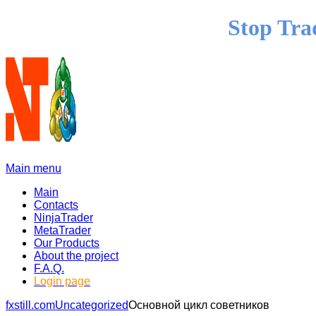
Stop Tra
Main menu
Main
Contacts
NinjaTrader
MetaTrader
Our Products
About the project
F.A.Q.
Login page
fxstill.com
Uncategorized
Основной цикл советников