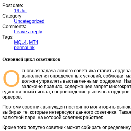
Post date:
19
Jul
Category:
Uncategorized
Comments:
Leave a reply
Tags:
MQL4
,
MT4
permalink
Основной цикл советников
О
сновная задача любого советника ставить ордера.
выполнения определенных условий, соблюдая ман
должен управлять выставленными ордерами. Напр
заложено правило, содержащее запрет многократ
единственный сигнал, сопровождение рыночных ордеров 
ордеров.
Поэтому советник вынужден постоянно мониторить рынок,
выбирая те, которые интересуют данного советника. Така
валютной паре, на которой советник работает.
Кроме того попутно советник может собирать определенную