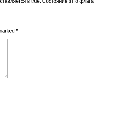
ставляется в true. Состояние этго флага
 marked
*