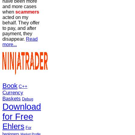
have been more
and more cases
when
scammers
acted on my
behalf. They offer
to pay, and after
payment, they
disappear.
Read
more...
Book
C++
Currency
Baskets
Debug
Download
for Free
Ehlers
For
beginners
Market Profile