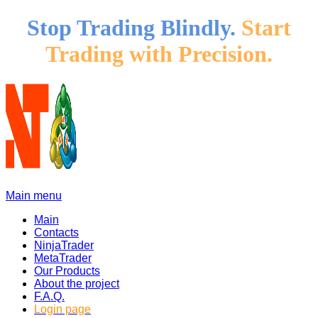
Stop Trading Blindly.
Start
Trading with Precision.
Main menu
Main
Contacts
NinjaTrader
MetaTrader
Our Products
About the project
F.A.Q.
Login page