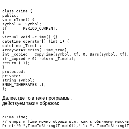
class cTime {

public:

void cTime() {

symbol = _Symbol;

tf     = PERIOD_CURRENT;

}

virtual void ~cTime() {}

datetime operator[] (int i) {

datetime _Time[];

ArraySetAsSeries(_Time,true);

int _copied = CopyTime(symbol, tf, 0, Bars(symbol, tf),
if(_copied > 0) return _Time[i];

return (-1);

}

protected:

private:

string symbol;

ENUM_TIMEFRAMES tf;

Далее, где то в теле программы,
действуем таким образом:
cTime Time;

//Теперь к Time можно обращаться, как к обычному массив