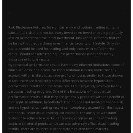
Risk Disclosure:
Futures, foreign currency and options trading contains
substantial risk and is not for every investor. An investor could potentially
lose all or more than the initial investment. Risk capital is money that can
be lost without jeopardizing ones financial security or lifestyle. Only risk
capital should be used for trading and only those with sufficient risk
capital should consider trading. Past performance is not necessarily
indicative of future results
Hypothetical performance results have many inherent limitations, some of
which are described below. No representation is being made that any
account will or is likely to achieve profits or losses similar to those shown;
in fact, there are frequently sharp differences between hypothetical
performance results and the actual results subsequently achieved by any
particular trading program. One of the limitations of hypothetical
performance results is that they are generally prepared with the benefit of
hindsight. In addition, hypothetical trading does not involve financial risk,
and no hypothetical trading record can completely account for the impact
of financial riskof actual trading. for example, the ability to withstand
losses or to adhere to a particular trading program in spite of trading
losses are material points which can also adversely affect actual trading
results. There are numerous other factors related tothe markets.