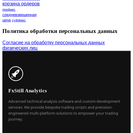
корзина ордеров
префикс
средневзвешенная
цена
суффикс
Политика обработки персональных данных
Согласие на обработку персональных данных
физических лиц
FxStill Analytics
Advanced technical analysis software and custom development
services. We provide bespoke trading scripts and precision-
engineered multi-platform solutions to empower your trading
journey.