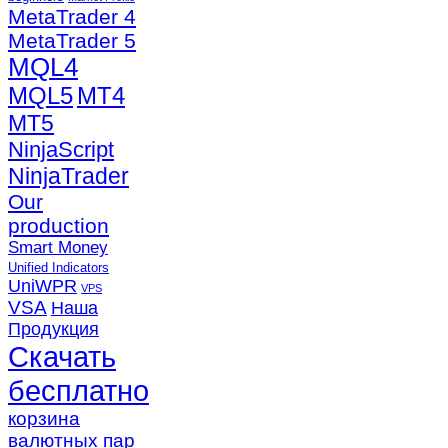
MetaTrader 4
MetaTrader 5
MQL4
MQL5
MT4
MT5
NinjaScript
NinjaTrader
Our
production
Smart Money
Unified Indicators
UniWPR
VPS
VSA
Наша
Продукция
Скачать
бесплатно
корзина
валютных пар