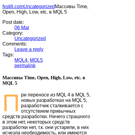
fxstill.com
Uncategorized
Массивы Time,
Open, High, Low, etc. в MQL 5
Post date:
06
Mar
Category:
Uncategorized
Comments:
Leave a reply
Tags:
MQL4
,
MQL5
permalink
Массивы Time, Open, High, Low, etc. в
MQL 5
П
ри переносе из MQL 4 в MQL 5,
новых разработках на MQL 5,
разработчик сталкивается с
отсутствием привычных
средств разработки. Ничего страшного
в этом нет, некоторых средств
разработки нет, т.к. они устарели, в них
исчезла необходимость, или имеются