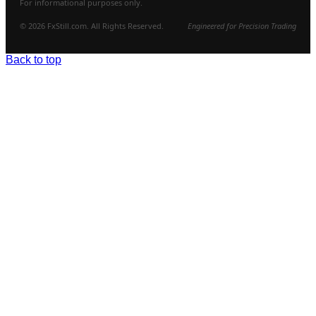
For informational purposes only.
© 2026 FxStill.com. All Rights Reserved.
Engineered for Precision Trading
Back to top