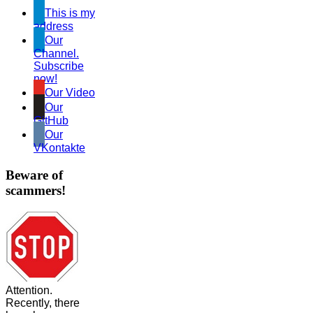
This is my
address
Our
Channel.
Subscribe
now!
Our Video
Our
GitHub
Our
VKontakte
Beware of
scammers!
Attention.
Recently, there