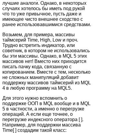
лучшие аналоги. Однако, в некоторых
случаях хотелось бы иметь под рукой
что то уже привычное, пусть даже и
имеющее чисто внешнее сходство с
ранее использовавшимися средствами.
Возьмем, для примера, массивы
таймсерий Time, High, Low и проч.
Трудно встретить индикатор, или
советник, в котором не использовались
бы эти массивы. Однако, в MQL 5 этих
массивов нет! Вместо них приходится
писать пачку кода, связанную с
копированием. Вместе с тем, несколько
не сложных манипуляций добавит
поддержку массивов таймсерий из MQL
4 в любую программу на MQL5.
Для этого нужно вспомнить о
поддержке ООП в MQL вообще и в MQL
5 в частности, а именно о перегрузке
операций. А если еще точнее, о
перегрузке индексного оператора [ ].
Например, для поддержки массива
Time[ ] создадим такой класс: